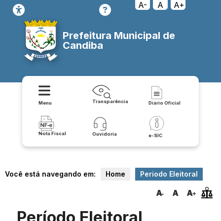
A-
A
A+
Prefeitura Municipal de
Candiba
Transparência
Menu
Diário Oficial
Nota Fiscal
Ouvidoria
e-SIC
Você está navegando em:
Home
Periodo Eleitoral
Período Eleitoral