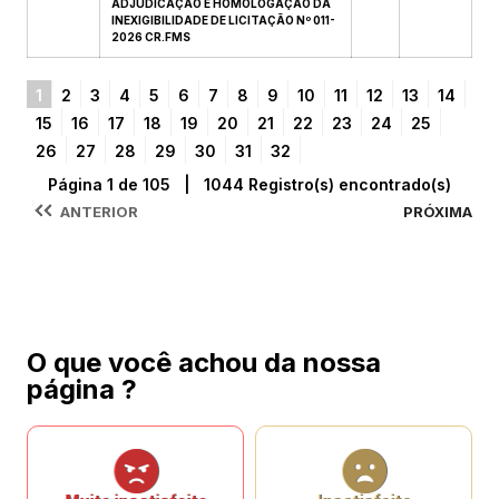
ADJUDICAÇÃO E HOMOLOGAÇÃO DA
INEXIGIBILIDADE DE LICITAÇÃO Nº 011-
2026 CR.FMS
1
2
3
4
5
6
7
8
9
10
11
12
13
14
15
16
17
18
19
20
21
22
23
24
25
26
27
28
29
30
31
32
Página 1 de 105 | 1044 Registro(s) encontrado(s)
ANTERIOR
PRÓXIMA
O que você achou da nossa
página ?