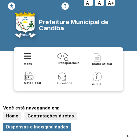
A-
A
A+
Prefeitura Municipal de
Candiba
Transparência
Menu
Diário Oficial
Nota Fiscal
Ouvidoria
e-SIC
Você está navegando em:
Home
Contratações diretas
Dispensas e Inexigibilidades