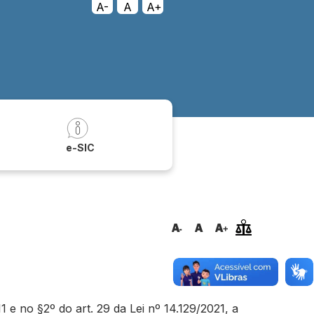
A-
A
A+
a
e-SIC
e no §2º do art. 29 da Lei nº 14.129/2021, a