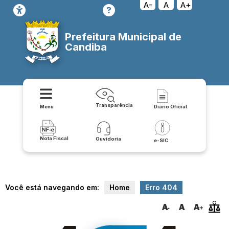
cessoainformacao/sic_servico_de_informacoes_ao_cidadao
A-
A
A+
Prefeitura Municipal de
Candiba
Transparência
Menu
Diário Oficial
Nota Fiscal
Ouvidoria
e-SIC
Você está navegando em:
Home
Erro 404